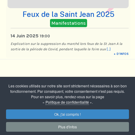
Feux de la Saint Jean 2025
Manifestations
14 Juin 2025
19:00
Explication sur la suppression du marché lors feux de la St Jean A la
sortie de la période de Covid, pendant laquelle la foire aux
[...]
+ D'INFOS
Les cookies utilisés sur notre site sont strictement nécessaires à son bon
fonctionnement. Par conséquent, votre consentement n'est pas requis.
Pour en savoir plus, rendez-vous sur la page
«
Politique de confidentialité
».
Ok, j'ai compris !
Copyright © 2026 Comité des Fêtes - Marcilly sur Tille -
Tous droits réservés
Plus d'infos