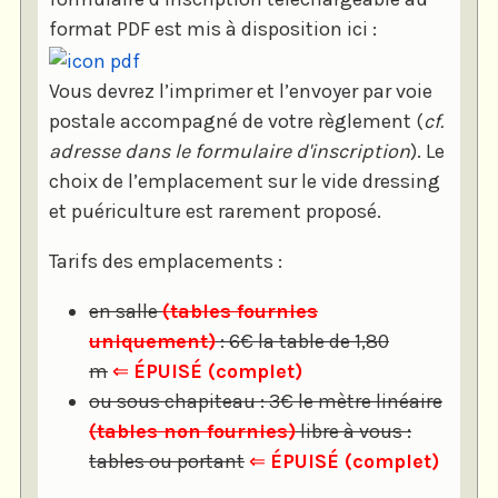
format PDF est mis à disposition ici :
Vous devrez l’imprimer et l’envoyer par voie
postale accompagné de votre règlement (
cf.
adresse dans le formulaire d'inscription
). Le
choix de l’emplacement sur le vide dressing
et puériculture est rarement proposé.
Tarifs des emplacements :
en salle
(tables fournies
uniquement)
: 6€ la table de 1,80
m
⇐
ÉPUISÉ (complet)
ou sous chapiteau : 3€ le mètre linéaire
(tables non fournies)
libre à vous :
tables ou portant
⇐
ÉPUISÉ (complet)